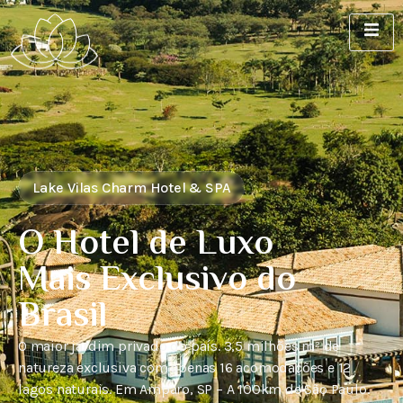
Lake Vilas Charm Hotel & SPA
O Hotel de Luxo
Mais Exclusivo do
Brasil
O maior jardim privado do país. 3,5 milhões m² de
natureza exclusiva com apenas 16 acomodações e 12
lagos naturais. Em Amparo, SP – A 100km de São Paulo.