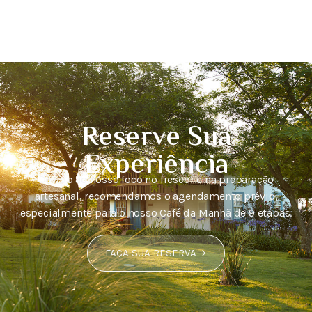
Reserve Sua
Experiência
Devido ao nosso foco no frescor e na preparação
artesanal, recomendamos o agendamento prévio,
especialmente para o nosso Café da Manhã de 9 etapas.
FAÇA SUA RESERVA