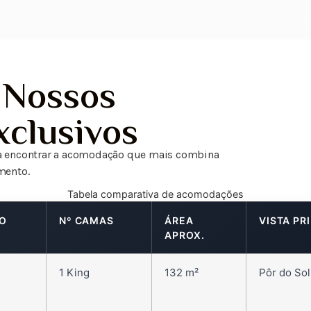
 Nossos
xclusivos
ara encontrar a acomodação que mais combina
ento.
Tabela comparativa de acomodações
O
Nº CAMAS
ÁREA
VISTA PR
APROX.
1 King
132 m²
Pôr do Sol