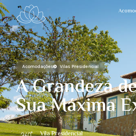
Acomo
Acomodações
Vilas Presidencial
A Grandeza d
Sua Máxima E
Vila Presidencial