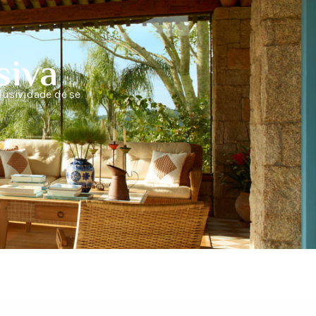
siva
lusividade de se