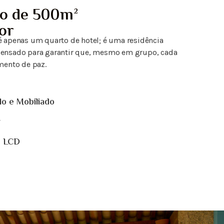
o de 500m²
or
 é apenas um quarto de hotel; é uma residência
 pensado para garantir que, mesmo em grupo, cada
ento de paz.
o e Mobiliado
r
" LCD