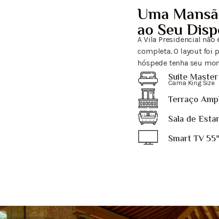
Uma Mansã
ao Seu Disp
A Vila Presidencial não
completa. O layout foi
hóspede tenha seu mom
Suíte Master
Cama King Size
Terraço Ampl
Sala de Esta
Smart TV 55