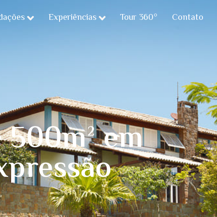
dações
Experiências
Tour 360°
Contato
e 500m² em
xpressão