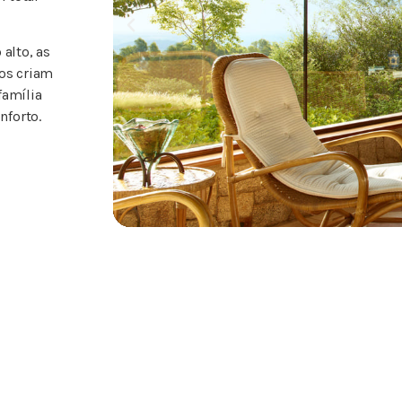
 alto, as
gos criam
família
nforto.