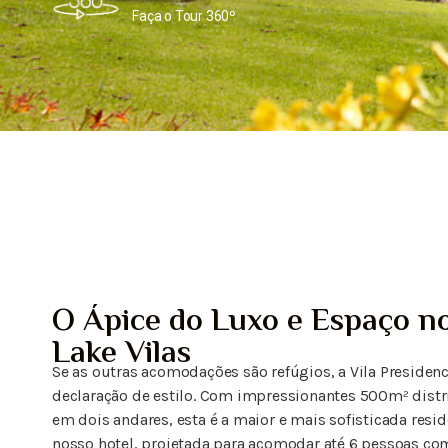
Faça o Tour 360º
O Ápice do Luxo e Espaço n
Lake Vilas
Se as outras acomodações são refúgios, a Vila Presiden
declaração de estilo. Com impressionantes 500m² dist
em dois andares, esta é a maior e mais sofisticada resi
nosso hotel, projetada para acomodar até 6 pessoas com