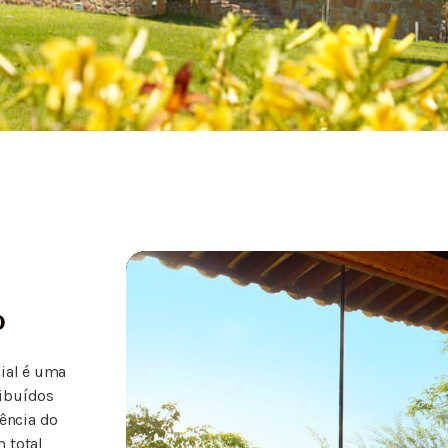
o
cial é uma
ribuídos
dência do
 total