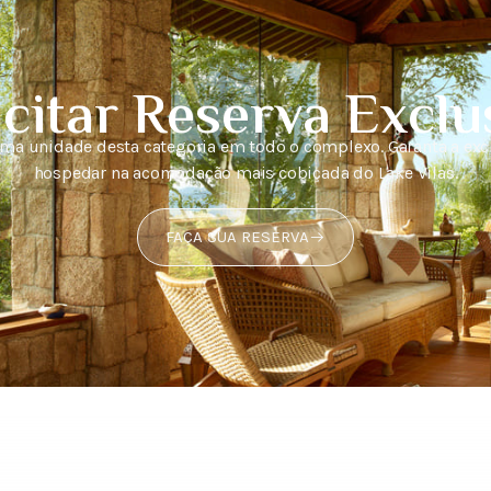
icitar Reserva Exclu
a unidade desta categoria em todo o complexo. Garanta a exc
hospedar na acomodação mais cobiçada do Lake Vilas.
FAÇA SUA RESERVA