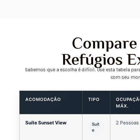
Compare
Refúgios E
Sabemos que a escolha é difícil. Use esta tabela p
com seu mom
ACOMODAÇÃO
TIPO
OCUPAÇÃ
MÁX.
Suíte Sunset View
2 Pessoas
Suít
e