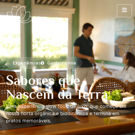
Experiências
Gastronomia
Sabores que
Nascem da Terra
Uma experiência slow food de luxo, que começa em
nossa horta orgânica e biodinâmica e termina em
pratos memoráveis.