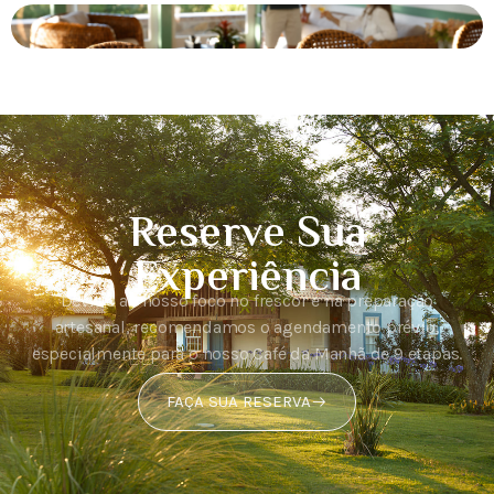
Reserve Sua
Experiência
Devido ao nosso foco no frescor e na preparação
artesanal, recomendamos o agendamento prévio,
especialmente para o nosso Café da Manhã de 9 etapas.
FAÇA SUA RESERVA