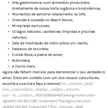
Alta gastronomia, com alimentos produzidos
diretamente da nossa horta orgânica e biodinâmica;
Momentos de extremo relaxamento no SPA;
Diversão e conexão no Beach Tennis;
Minipraias exclusivas;
12 lagos naturais, cachoeiras límpidas e piscinas
naturais;
Sala de meditação de vidro sobre um riacho;
Passeios de bicicleta;
Cristal Rosa, a pedra do amor;
Biblioteca;
e muito mais.
Agora não faltam motivos para demonstrar o seu verdadeiro
amor.
Entre em contato
com um dos nossos consultores,
escolha a sua vila e faça a reserva!
[/vc_column_text]
[/vc_column][/vc_row][vc_row][vc_column
css=”.vc_custom_1630329266493{background-color:
rgba(92,130,80,0.58) !important;*background-color:
rgb(92,130,80) !important;}”][vc_column_text]