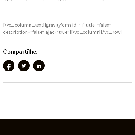
Consulte-nos para uma reserva
[/vc_column_text][gravityform id=”1″ title=”false”
description=”false” ajax=”true”][/vc_column][/vc_row]
Compartilhe: