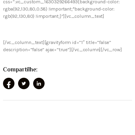
css=”.vc_custom_1630329266493{background-color:
rgba(92,130,80,0.58) !important;*background-color:
rgb(92,130,80) !important;}”][vc_column_text]
Consulte-nos para uma reserva
[/vc_column_text][gravityform id=”1″ title=”false”
description=”false” ajax=”true”][/vc_column][/vc_row]
Compartilhe: