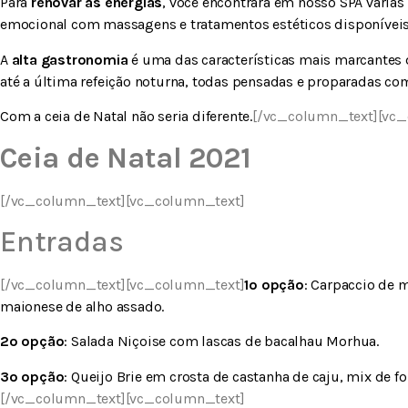
Para
renovar as energias
, você encontrará em nosso SPA várias
emocional com massagens e tratamentos estéticos disponíveis
A
alta gastronomia
é uma das características mais marcantes 
até a última refeição noturna, todas pensadas e proparadas c
Com a ceia de Natal não seria diferente.
[/vc_column_text][vc_
Ceia de Natal 2021
[/vc_column_text][vc_column_text]
Entradas
[/vc_column_text][vc_column_text]
1º opção
: Carpaccio de 
maionese de alho assado.
2º opção
: Salada Niçoise com lascas de bacalhau Morhua.
3º opção
: Queijo Brie em crosta de castanha de caju, mix de f
[/vc_column_text][vc_column_text]