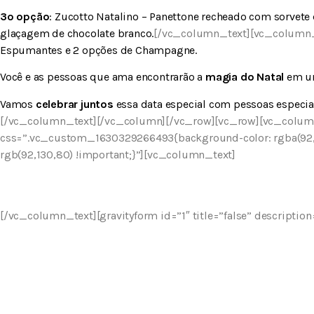
3º opção
: Zucotto Natalino – Panettone recheado com sorvete
glaçagem de chocolate branco.
[/vc_column_text][vc_column_
Espumantes e 2 opções de Champagne.
Você e as pessoas que ama encontrarão a
magia do Natal
em um
Vamos
celebrar juntos
essa data especial com pessoas especia
[/vc_column_text][/vc_column][/vc_row][vc_row][vc_colu
css=”.vc_custom_1630329266493{background-color: rgba(92,1
rgb(92,130,80) !important;}”][vc_column_text]
Consulte-nos para
[/vc_column_text][gravityform id=”1″ title=”false” descriptio