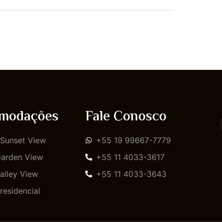
modações
Fale Conosco
 Sunset View
+55 19 99667-7779
Garden View
+55 11 4033-3617
Valley View
+55 11 4033-3643
Presidencial