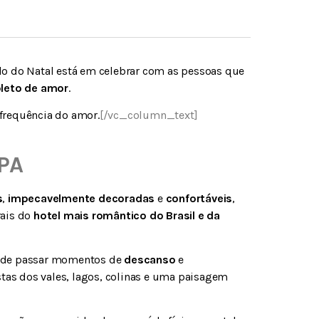
do do Natal está em celebrar com as pessoas que
pleto de amor
.
frequência do amor.
[/vc_column_text]
SPA
s
,
impecavelmente decoradas
e
confortáveis
,
rais do
hotel mais romântico do Brasil e da
de passar momentos de
descanso
e
stas dos vales, lagos, colinas e uma paisagem