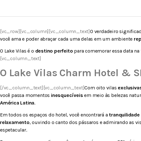
[vc_row][vc_column][vc_column_text]
O verdadeiro significa
você ama e poder abraçar cada uma delas em um ambiente
re
O Lake Vilas é o
destino perfeito
para comemorar essa data na 
[vc_column_text]
O Lake Vilas Charm Hotel & 
[/vc_column_text][vc_column_text]
Com oito vilas
exclusiva
você passa momentos
inesquecíveis
em meio às belezas natu
América Latina
.
Em todos os espaços do hotel, você encontrará a
tranquilidade
relaxamento
, ouvindo o canto dos pássaros e admirando as vi
espetacular.