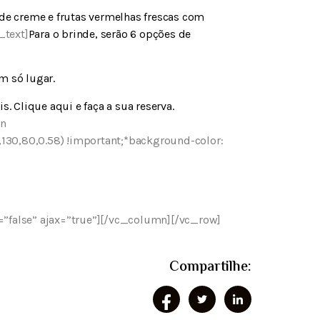
 de creme e frutas vermelhas frescas com
text]
Para o brinde, serão 6 opções de
 só lugar.
is.
Clique aqui
e faça a sua reserva.
mn
30,80,0.58) !important;*background-color:
 uma reserva
n=”false” ajax=”true”][/vc_column][/vc_row]
Compartilhe: