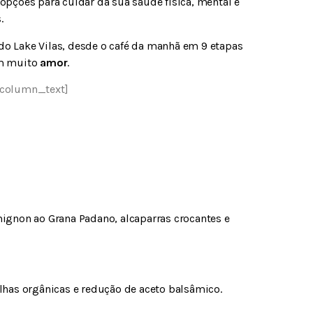
 opções para cuidar da sua saúde física, mental e
.
do Lake Vilas, desde o café da manhã em 9 etapas
om muito
amor
.
column_text]
mignon ao Grana Padano, alcaparras crocantes e
olhas orgânicas e redução de aceto balsâmico.