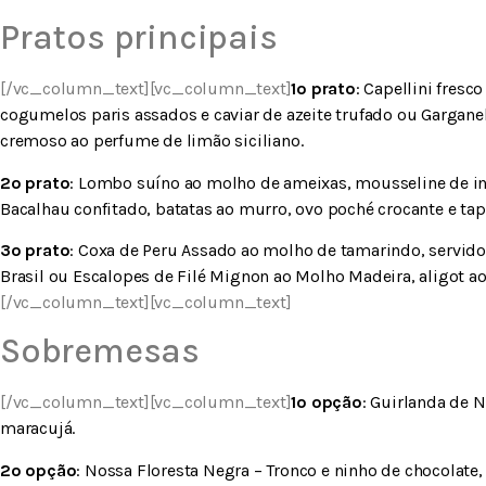
Pratos principais
[/vc_column_text][vc_column_text]
1º prato
: Capellini fre
cogumelos paris assados e caviar de azeite trufado ou Gargan
cremoso ao perfume de limão siciliano.
2º prato
: Lombo suíno ao molho de ameixas, mousseline de in
Bacalhau confitado, batatas ao murro, ovo poché crocante e tap
3º prato
: Coxa de Peru Assado ao molho de tamarindo, servido
Brasil ou Escalopes de Filé Mignon ao Molho Madeira, aligot a
[/vc_column_text][vc_column_text]
Sobremesas
[/vc_column_text][vc_column_text]
1º opção
: Guirlanda de N
maracujá.
2º opção
: Nossa Floresta Negra – Tronco e ninho de chocolate