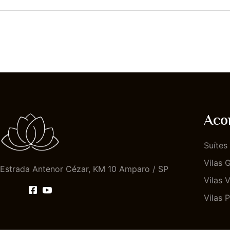
Aco
Suítes
Vilas 
Estrada Antenor Cézar, KM 10 Amparo / SP
Vilas 
Vilas 