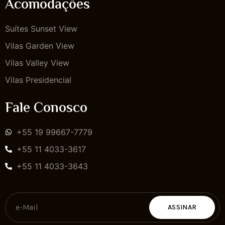
Acomodações
Suítes Sunset View
Vilas Garden View
Vilas Valley View
Vilas Presidencial
Fale Conosco
+55 19 99667-7779
+55 11 4033-3617
+55 11 4033-3643
ASSINAR